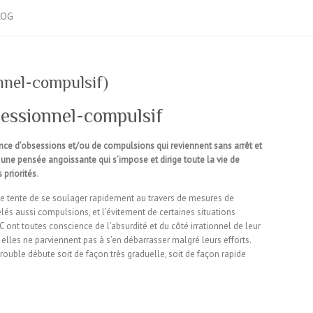
LOG
nnel-compulsif)
essionnel-compulsif
nce d’obsessions et/ou de compulsions qui reviennent sans arrêt et
 une pensée angoissante qui s’impose et dirige toute la vie de
s priorités
.
onne tente de se soulager rapidement au travers de mesures de
lés aussi compulsions, et l’évitement de certaines situations
C ont toutes conscience de l’absurdité et du côté irrationnel de leur
les ne parviennent pas à s’en débarrasser malgré leurs efforts.
 trouble débute soit de façon très graduelle, soit de façon rapide