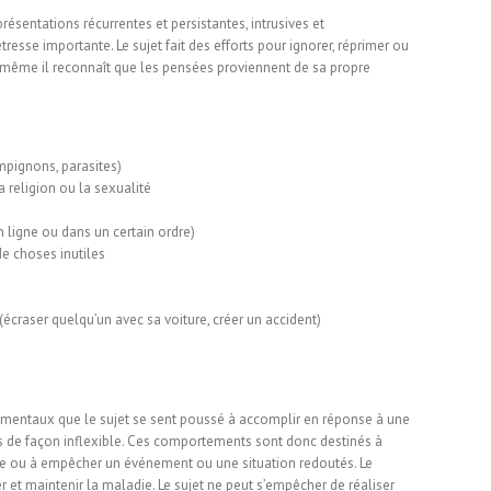
ésentations récurrentes et persistantes, intrusives et
resse importante. Le sujet fait des efforts pour ignorer, réprimer ou
e même il reconnaît que les pensées proviennent de sa propre
ampignons, parasites)
a religion ou la sexualité
n ligne ou dans un certain ordre)
de choses inutiles
 (écraser quelqu’un avec sa voiture, créer un accident)
 mentaux que le sujet se sent poussé à accomplir en réponse à une
s de façon inflexible. Ces comportements sont donc destinés à
sse ou à empêcher un événement ou une situation redoutés. Le
 et maintenir la maladie. Le sujet ne peut s’empêcher de réaliser