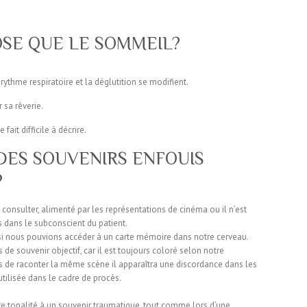
SE QUE LE SOMMEIL?
rythme respiratoire et la déglutition se modifient.
sa rêverie.
fait difficile à décrire.
DES SOUVENIRS ENFOUIS
?
consulter, alimenté par les représentations de cinéma ou il n’est
 dans le subconscient du patient.
 si nous pouvions accéder à un carte mémoire dans notre cerveau.
 de souvenir objectif, car il est toujours coloré selon notre
de raconter la même scène il apparaîtra une discordance dans les
utilisée dans le cadre de procès.
re tonalité à un souvenir traumatique, tout comme lors d’une