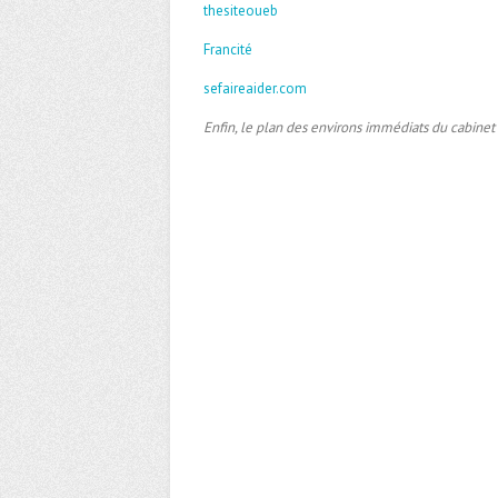
thesiteoueb
Francité
sefaireaider.com
Enfin, le plan des environs immédiats du cabinet 