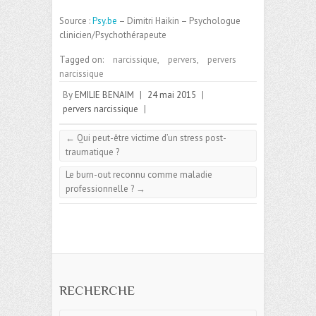
Source :
Psy.be
– Dimitri Haikin – Psychologue
clinicien/Psychothérapeute
Tagged on:
narcissique
,
pervers
,
pervers
narcissique
By
EMILIE BENAIM
|
24 mai 2015
|
pervers narcissique
|
←
Qui peut-être victime d’un stress post-
traumatique ?
Le burn-out reconnu comme maladie
professionnelle ?
→
RECHERCHE