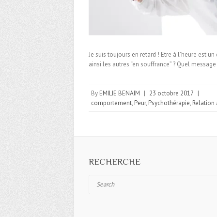
Je suis toujours en retard ! Etre à l’heure est u
ainsi les autres “en souffrance” ? Quel message
By
EMILIE BENAIM
|
23 octobre 2017
|
comportement
,
Peur
,
Psychothérapie
,
Relation 
RECHERCHE
Search