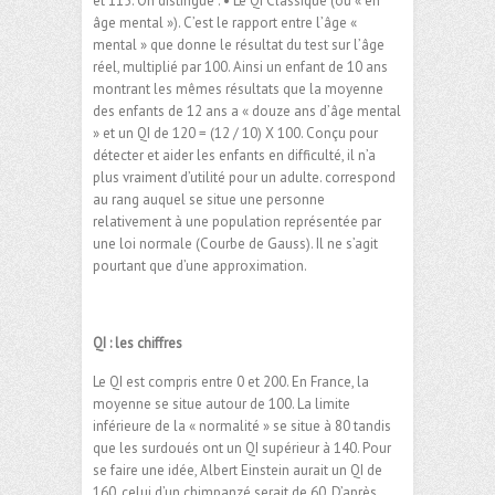
et 115. On distingue : • Le QI Classique (ou « en
âge mental »). C’est le rapport entre l’âge «
mental » que donne le résultat du test sur l’âge
réel, multiplié par 100. Ainsi un enfant de 10 ans
montrant les mêmes résultats que la moyenne
des enfants de 12 ans a « douze ans d’âge mental
» et un QI de 120 = (12 / 10) X 100. Conçu pour
détecter et aider les enfants en difficulté, il n’a
plus vraiment d’utilité pour un adulte. correspond
au rang auquel se situe une personne
relativement à une population représentée par
une loi normale (Courbe de Gauss). Il ne s’agit
pourtant que d’une approximation.
QI : les chiffres
Le QI est compris entre 0 et 200. En France, la
moyenne se situe autour de 100. La limite
inférieure de la « normalité » se situe à 80 tandis
que les surdoués ont un QI supérieur à 140. Pour
se faire une idée, Albert Einstein aurait un QI de
160, celui d’un chimpanzé serait de 60. D’après