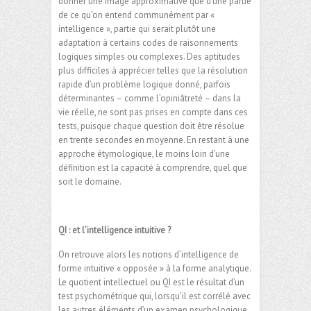
donner une image approximative que d’une partie
de ce qu’on entend communément par «
intelligence », partie qui serait plutôt une
adaptation à certains codes de raisonnements
logiques simples ou complexes. Des aptitudes
plus difficiles à apprécier telles que la résolution
rapide d’un problème logique donné, parfois
déterminantes – comme l’opiniâtreté – dans la
vie réelle, ne sont pas prises en compte dans ces
tests, puisque chaque question doit être résolue
en trente secondes en moyenne. En restant à une
approche étymologique, le moins loin d’une
définition est la capacité à comprendre, quel que
soit le domaine.
QI : et l’intelligence intuitive ?
On retrouve alors les notions d’intelligence de
forme intuitive « opposée » à la forme analytique.
Le quotient intellectuel ou QI est le résultat d’un
test psychométrique qui, lorsqu’il est corrélé avec
les autres éléments d’un examen psychologique,