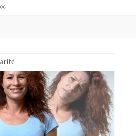
LOG
arité