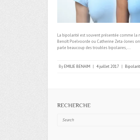
La bipolarité est souvent présentée comme la m
Benoît Poelvoorde ou Catherine Zeta-Jones ont 
parle beaucoup des troubles bipolaires,…
By
EMILIE BENAIM
|
4 juillet 2017
|
Bipolari
RECHERCHE
Search