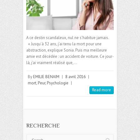
A ce destin scandaleux, nul ne s’habitue jamais.
« Jusqu’à 32 ans, j’ai tenu la mort pour une
abstraction, explique Sonia. Puis ma meilleure
amie est décédée : un accident de voiture. Ce jour-
là, j’ai vraiment réalisé que,…
By
EMILIE BENAIM
|
8 avril 2016
|
mort
,
Peur
,
Psychologie
|
Read more
RECHERCHE
Search