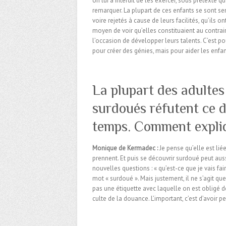
on lui a interdit de les exercer, sous prétexte qu
remarquer. La plupart de ces enfants se sont sen
voire rejetés à cause de leurs facilités, qu’ils 
moyen de voir qu’elles constituaient au contrair
l’occasion de développer leurs talents. C’est pou
pour créer des génies, mais pour aider les enfa
La plupart des adultes
surdoués réfutent ce 
temps. Comment expliq
Monique de Kermadec :
Je pense qu’elle est lié
prennent. Et puis se découvrir surdoué peut aus
nouvelles questions : « qu’est-ce que je vais fa
mot « surdoué ». Mais justement, il ne s’agit q
pas une étiquette avec laquelle on est obligé de
culte de la douance. L’important, c’est d’avoir p