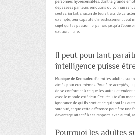
personnes hypersensibles, dont la grande émotiv
dépassées par leurs émotions ou connaissent des
seules. En fait, chacun de leurs traits de caractè
exemple, leur capacité d’investissement peut men
sujet qui les passionne, parfois jusqu’à l’épuis
extraordinaire.
Il peut pourtant paraî
intelligence puisse êt
Monique de Kermadec :
Parmi les adultes surdo
aimés pour eux-mêmes. Pour être acceptés, ils
de se conformer à ce que les autres attendent d
avec le monde extérieur. Ceci résulte d’un man
ignorance de qui ils sont et de qui sont les aut
surdoué, et que cette différence peut être une fo
davantage attentif à ses rapports avec autrui, sa
Pourquoi les adultes s