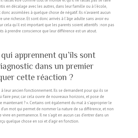
’il fallait être comme tout le monde et qu’il ne fallait pas se faire
tis en décalage avec les autres, dans leur famille ou à l’école,
ont donc assimilées à quelque chose de négatif. Ils n’avaient aucun
e une richesse. Et sont donc arrivés à l’âge adulte sans avoir eu
r cela qu’il est important que les parents soient attentifs : non pas
nts à prendre conscience que leur différence est un atout.
 qui apprennent qu’ils sont
diagnostic dans un premier
uer cette réaction ?
e à leur ancien fonctionnement. Ils se demandent pour qui ils se
si faire peur, car cela ouvre de nouveaux horizons, et pose de
ire maintenant ? ». Certains ont également du mal à s’approprier le
ue d’un mot qui permet de nommer la nature de sa différence, et non
 vivre en permanence. Il ne s’agit en aucun cas d’entrer dans un
erçu quelque chose en soi et d’agir en fonction.