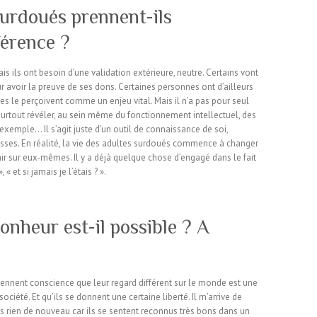
urdoués prennent-ils
férence ?
s ils ont besoin d’une validation extérieure, neutre. Certains vont
ur avoir la preuve de ses dons. Certaines personnes ont d’ailleurs
les le perçoivent comme un enjeu vital. Mais il n’a pas pour seul
a surtout révéler, au sein même du fonctionnement intellectuel, des
exemple… Il s’agit juste d’un outil de connaissance de soi,
esses. En réalité, la vie des adultes surdoués commence à changer
 clair sur eux-mêmes. Il y a déjà quelque chose d’engagé dans le fait
 et si jamais je l’étais ? ».
onheur est-il possible ? A
 prennent conscience que leur regard différent sur le monde est une
ciété. Et qu’ils se donnent une certaine liberté. Il m’arrive de
s rien de nouveau car ils se sentent reconnus très bons dans un