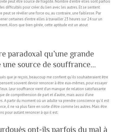
ité peut être source de fragilité. Nombre d’entre elles sont parfois
 difficultés pour créer du lien avec les autres. Et se sentent
re peut se révéler une force ou, au contraire, une faiblesse. Par
er certaines d’entre elles à travailler 23 heures sur 24 sur un
ement. Alors que bien gérée, cette aptitude est un atout
tre paradoxal qu’une grande
re une source de souffrance…
ués que je reçois, beaucoup me confient qu’ils souhaiteraient être
 pensent souvent devoir renoncer à être eux-mêmes, pour essayer
’eux. Leur souffrance vient d’un manque de relation satisfaisante
que de compréhension de part et d’autre, mais aussi d’une
res. A partir du moment où un adulte va prendre conscience qu’il est
rce, il ne va plus faire en sorte d’être comme les autres. Mais être
ns pour autant renoncer à qui il est.
urdoués ont-ils parfois du mal à