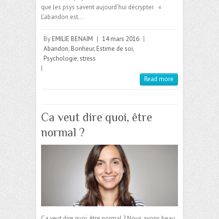
que les psys savent aujourd’hui décrypter. «
L’abandon est…
By
EMILIE BENAIM
|
14 mars 2016
|
Abandon
,
Bonheur
,
Estime de soi
,
Psychologie
,
stress
|
Read more
Ca veut dire quoi, être
normal ?
Ca veut dire quoi, être normal ? Nous avons beau